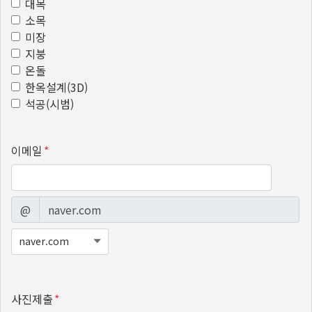
대목
소목
미장
지붕
온돌
한옥설계(3D)
석공(시범)
이메일
*
@
사진제출
*